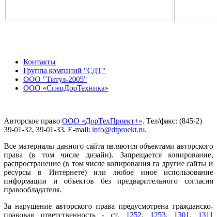
Контакты
Группа компаний "СДТ"
ООО "Титул-2005"
ООО «СпецДорТехника»
Авторское право
ООО «ДорТехПроект+»
. Тел/факс: (845-2)
39-01-32, 39-01-33. E-mail:
info@dtproekt.ru
.
Все материалы данного сайта являются объектами авторского
права (в том числе дизайн). Запрещается копирование,
распространение (в том числе копирования га другие сайты и
ресурсы в Интернете) или любое иное использование
информации и объектов без предварительного согласия
правообладателя.
За нарушение авторского права предусмотрена гражданско-
правовая ответственность - ст.
1252
,
1253
,
1301
,
1311