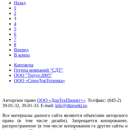
Назад
1
2
3
4
5
6
7
8
Вперед
В конец
Контакты
Группа компаний "СДТ"
ООО "Титул-2005"
ООО «СпецДорТехника»
Авторское право
ООО «ДорТехПроект+»
. Тел/факс: (845-2)
39-01-32, 39-01-33. E-mail:
info@dtproekt.ru
.
Все материалы данного сайта являются объектами авторского
права (в том числе дизайн). Запрещается копирование,
распространение (в том числе копирования га другие сайты и